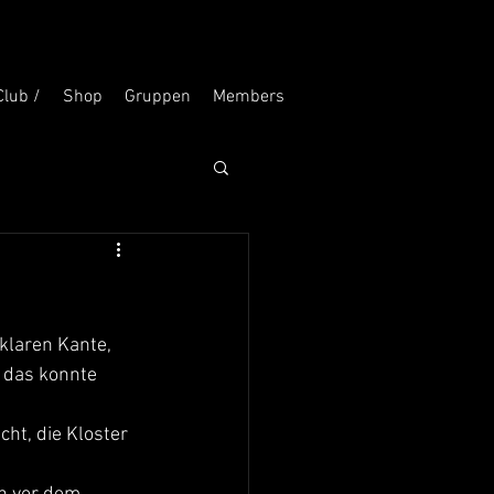
Club /
Shop
Gruppen
Members
klaren Kante, 
 das konnte 
ht, die Kloster 