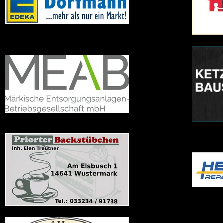
Souveränes
Regel
Testspielwochenende der Herren
2026