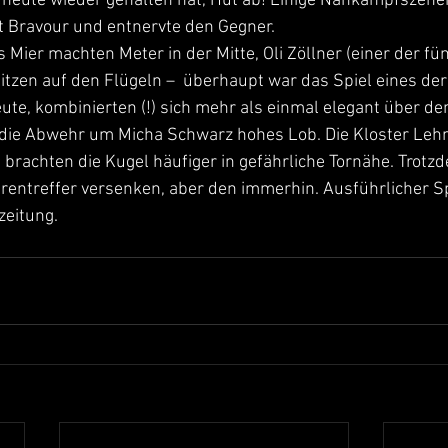
 heute wieder gehalten hat, Hut ab! Einige Nahkampfszene
t Bravour und entnervte den Gegner.
Mier machten Meter in der Mitte, Oli Zöllner (einer der fün
tzen auf den Flügeln –  überhaupt war das Spiel eines de
ute, kombinierten (!) sich mehr als einmal elegant über de
 die Abwehr um Micha Schwarz hohes Lob. Die Kloster Lehn
 brachten die Kugel häufiger in gefährliche Tornähe. Trotz
rentreffer versenken, aber den immerhin. Ausführlicher Spi
zeitung.