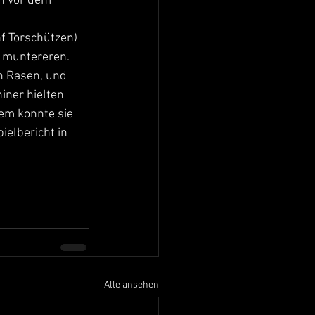
n vor dem 
f Torschützen) 
r muntereren. 
n Rasen, und 
iner hielten 
dem konnte sie 
elbericht in 
Alle ansehen