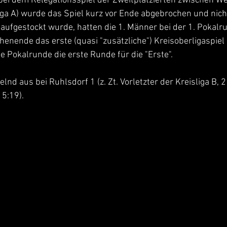
bei dem Relegationsspiel der Zweitplatzierten zwischen Wer
iga A) wurde das Spiel kurz vor Ende abgebrochen und nicht
ufgestockt wurde, hatten die 1. Männer bei der 1. Pokalrun
enende das erste (quasi "zusätzliche") Kreisoberligaspiel
e Pokalrunde die erste Runde für die "Erste".
kelnd aus bei Ruhlsdorf 1 (z. Zt. Vorletzter der Kreisliga B, 
 5:19).