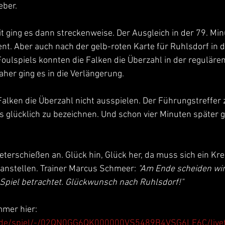
eber.
it ging es dann streckenweise. Der Ausgleich in der 79. Mi
nt. Aber auch nach der gelb-roten Karte für Ruhlsdorf in d
ulspiels konnten die Falken die Überzahl in der regulären 
aher ging es in die Verlängerung.
alken die Überzahl nicht ausspielen. Der Führungstreffer 
ls glücklich zu bezeichnen. Und schon vier Minuten später g
terschießen an. Glück hin, Glück her, da muss sich ein Krei
anstellen. Trainer Marcus Schmeer: 
"Am Ende scheiden wir 
piel betrachtet. Glückwunsch nach Ruhlsdorf!"
mmer hier: 
ll.de/spiel/-/02QN0GG6QK000000VS5489B4VSG6LF6C/livet