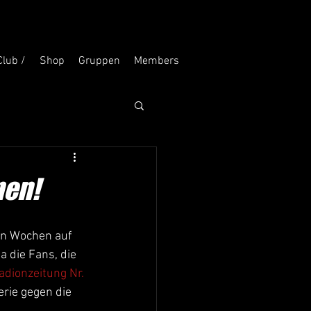
Club /
Shop
Gruppen
Members
nen!
 die Fans, die 
adionzeitung Nr. 
rie gegen die 