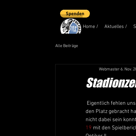
Home /
Aktuelles /
S
Alle Beiträge
Webmaster
6. Nov. 
Stadionze
 Eigentlich fehlen uns die Worte – was die erste Männermannschaft in den letzten Wochen auf 
den Platz gebracht ha
nicht dabei sein konnt
19
 mit den Spielberi