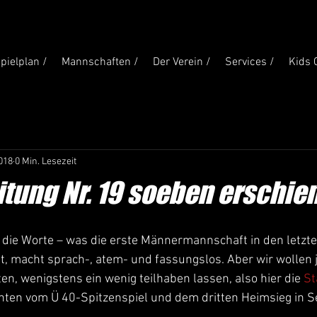
pielplan /
Mannschaften /
Der Verein /
Services /
Kids 
2018
0 Min. Lesezeit
itung Nr. 19 soeben erschie
t, macht sprach-, atem- und fassungslos. Aber wir wollen ja
en, wenigstens ein wenig teilhaben lassen, also hier die 
St
chten vom Ü 40-Spitzenspiel und dem dritten Heimsieg in Se