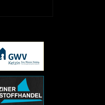
ächsten Testspiele der
er