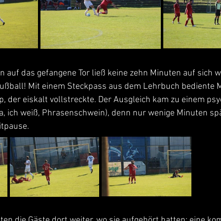
n auf das gefangene Tor ließ keine zehn Minuten auf sich w
rfußball! Mit einem Steckpass aus dem Lehrbuch bediente 
 der eiskalt vollstreckte. Der Ausgleich kam zu einem psy
ja, ich weiß, Phrasenschwein), denn nur wenige Minuten spä
itpause. 
n die Gäste dort weiter, wo sie aufgehört hatten: eine ko