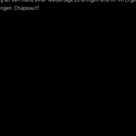
 an den Rand einer Niederlage zu bringen und ihr im Erge
ngen. Chapeau!!!