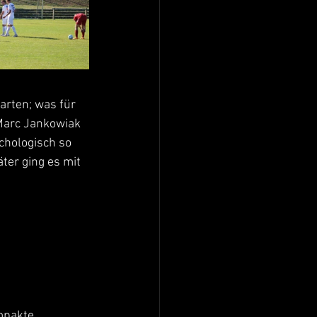
arten; was für 
Marc Jankowiak 
chologisch so 
ter ging es mit 
mpakte 