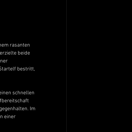
inem rasanten 
rzielte beide 
ner 
rtelf bestritt, 
einen schnellen 
fbereitschaft 
gegenhalten. Im 
n einer 