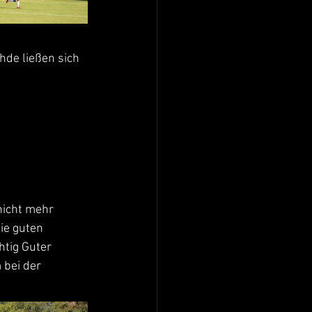
hde ließen sich 
nicht mehr 
ie guten 
htig Guter 
 bei der 