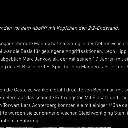
unden vor dem Abpfiff mit Köpfchen den 2:2-Endstand.
 sogar sehr gute Mannschaftsleistung in der Defensive in e
l war die Basis für gelungene Angriffsaktionen. Leon Hipp e
aßgeblich Marc Jankowiak, der mit seinen 17 Jahren mit ei
es FLB sein erstes Spiel bei den Männern als Teil der Sta
n die Gäste zu wanken. Stahl drückte von Beginn an mit s
pielern auf das schnelle Führungstor. Mit Einsatz und Lau
n Torwart Lars Achterberg konnten sie mit einiger Mühe da
lfte wurden sie zunehmend wacher. Gleichwohl ging Stahl i
uation in Führung. 