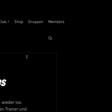
Club /
Shop
Gruppen
Members
es
 wieder los. 
n Trainer und 