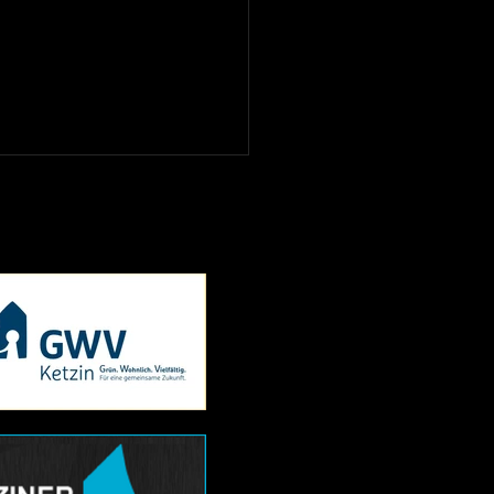
ächsten Testspiele der
er