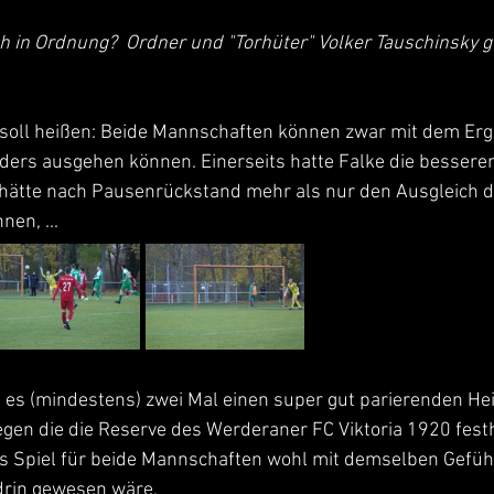
ch in Ordnung?  Ordner und "Torhüter" Volker Tauschinsky g
 soll heißen: Beide Mannschaften können zwar mit dem Erg
ders ausgehen können. Einerseits hatte Falke die bessere
 hätte nach Pausenrückstand mehr als nur den Ausgleich d
nen, ...
e es (mindestens) zwei Mal einen super gut parierenden He
gen die die Reserve des Werderaner FC Viktoria 1920 festh
s Spiel für beide Mannschaften wohl mit demselben Gefühl
drin gewesen wäre.