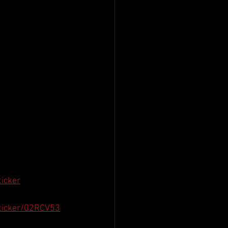
icker
ticker/02RCV53