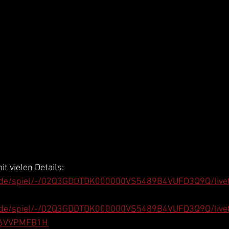
t vielen Details: 
ll.de/spiel/-/02Q3GDDTDK000000VS5489B4VUFD3Q9Q/livet
ll.de/spiel/-/02Q3GDDTDK000000VS5489B4VUFD3Q9Q/live
B6VVPMFB1H