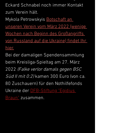
Eckard Schnabel noch immer Kontakt 
zum Verein hält.
Mykola 
Petrowskyis 
Botschaft an 
unseren Verein vom März 2022 (wenige 
Wochen nach Beginn des Großangriffs 
von Russland auf die Ukraine) findet Ihr 
hier
.
Bei der damaligen Spendensammlung 
beim Kreisliga-Spieltag am 27. März 
2022 
(Falke verlor damals gegen BSC 
Süd II mit 0:2)
 kamen 300 Euro (von ca. 
80 Zuschauern) für den Nothilfefonds 
Ukraine der 
DFB-Stiftung "Egidius 
Braun"
 zusammen.