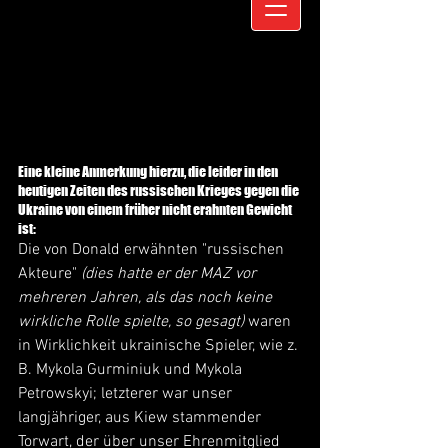
Eine kleine Anmerkung hierzu, die leider in den 
heutigen Zeiten des russischen Krieges gegen die 
Ukraine von einem früher nicht erahnten Gewicht 
ist: 
Die von Donald erwähnten "russischen 
Akteure" 
(dies hatte er der MAZ vor 
mehreren Jahren, als das noch keine 
wirkliche Rolle spielte, so gesagt)
 waren 
in Wirklichkeit ukrainische Spieler, wie z. 
B. Mykola Gurminiuk und Mykola  
Petrowskyi; letzterer war unser 
langjähriger, aus Kiew stammender 
Torwart, der über unser Ehrenmitglied 