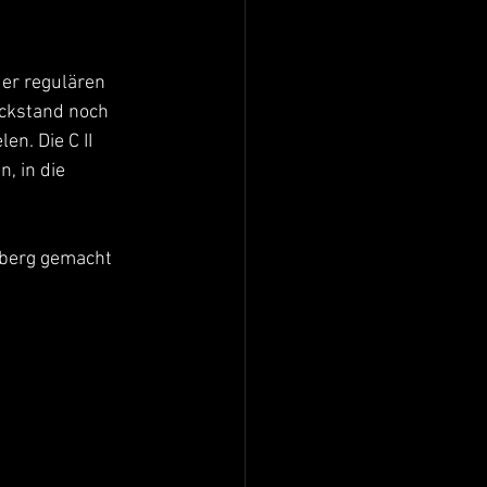
der regulären 
ückstand noch 
n. Die C II 
 in die 
nberg gemacht 