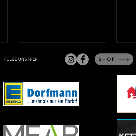
SHOP
FOLGE UNS HIER:
Souveränes
Regel
Testspielwochenende der Herren
2026