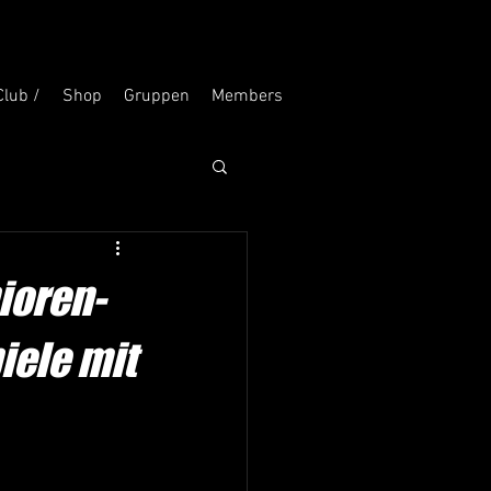
Club /
Shop
Gruppen
Members
ioren-
iele mit