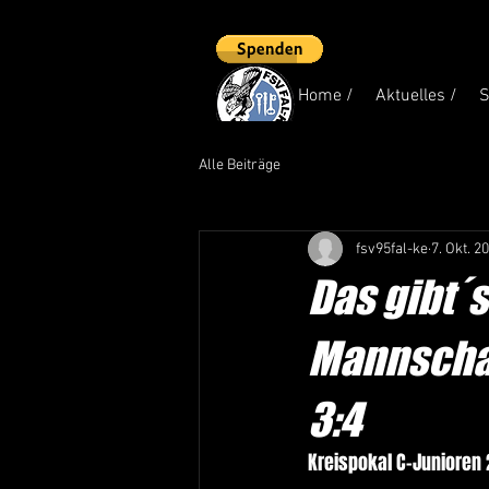
Home /
Aktuelles /
S
Alle Beiträge
fsv95fal-ke
7. Okt. 2
Das gibt´s
Mannschaf
3:4
Kreispokal C-Junioren 