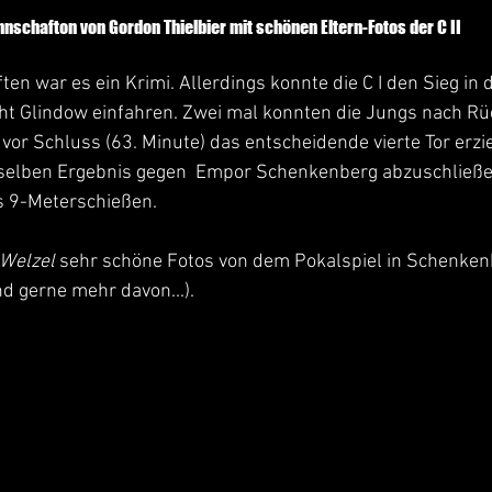
annschafton von Gordon Thielbier mit schönen Eltern-Fotos der C II 
en war es ein Krimi. Allerdings konnte die C I den Sieg in 
cht Glindow einfahren. Zwei mal konnten die Jungs nach R
or Schluss (63. Minute) das entscheidende vierte Tor erziele
elben Ergebnis gegen  ­Empor Schenkenberg abzuschließen,
s 9-Meterschießen.
 Welzel
 sehr schöne Fotos von dem Pokalspiel in Schenke
nd gerne mehr davon...).