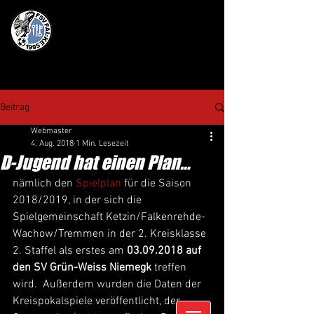
Beitrag
Webmaster
4. Aug. 2018
1 Min. Lesezeit
D-Jugend hat einen Plan…
nämlich den 
Spielplan
 für die Saison 
2018/2019, in der sich die 
Spielgemeinschaft Ketzin/Falkenrehde-
Wachow/Tremmen in der 2. Kreisklasse 
2. Staffel als erstes am 
03.09.2018 auf 
den SV Grün-Weiss Niemegk
 treffen 
wird.  Außerdem wurden die Daten der 
Kreispokalspiele veröffentlicht, der 