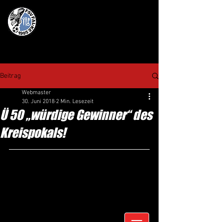
Beitrag
Webmaster
30. Juni 2018
2 Min. Lesezeit
Ü 50 „würdige Gewinner“ des
Kreispokals!